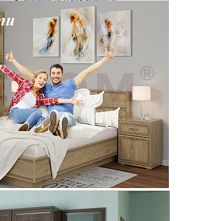
Кровати детские
Спальни
Грейс спальня
Карина спальня
Прихожие
Прихожая Стелла
Грейс прихожая
Карина прихожая
Кровати
МАТРАЦЫ
Элементы модульных систем
Модульный ряд Стелла
Модульный ряд Грейс
Модульный ряд Карина
Модульный ряд Камелия
Комплекты со скидкой