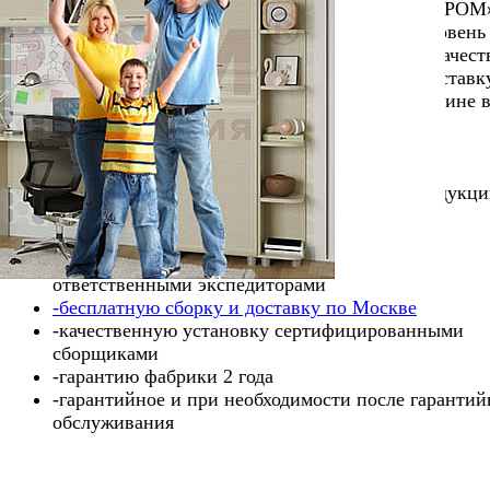
Наш сайт – официальный магазин фабрики «ЛЕРОМ
Москве предлагает покупателям высокий уровень
обслуживания , соответствующее стандартам качест
лидера российского рынка корпусной мебели, доставк
всей России. Приобретая мебель в нашем магазине 
гарантировано получаете:
-подлинную мебель напрямую с фабрики
-квалифицированную консультацию опытных
консультантов отлично разбирающихся в продукц
данной фабрики
-быструю доставку от 10 дней
-аккуратную транспортировку вашего заказа
ответственными экспедиторами
-бесплатную сборку и доставку по Москве
-качественную установку сертифицированными
сборщиками
-гарантию фабрики 2 года
-гарантийное и при необходимости после гарантий
обслуживания