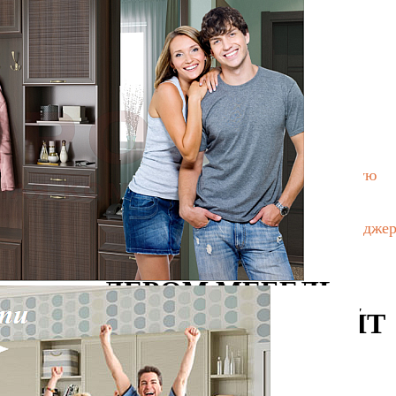
РАСПРОДАЖА ОБРАЗЦОВ
Бесплатная доставка и сборка
По Москве при заказе от 10000 руб.
Рассрочка
На нашем сайте вы можете оформить беспроцентную
рассрочку.
Приезжайте в наш выставочный зал, опытные менедже
бесплатно составят 3D-проект вашей мебели.
ЛЕРОМ МЕБЕЛЬ
ОФИЦИАЛЬНЫЙ САЙТ
ФИРМЕННЫЙ МАГАЗИН