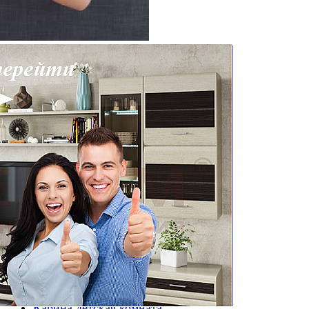
welcome1
gostinka
bathroom
hallway
child
Популярные категории
Выставочный зал
Гостиные
Стелла гостиная
Грейс гостиная
Камелия гостиная
Карина гостиная
Детские
Грейс детская
Карина детская комната