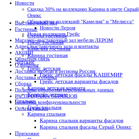
Новости
Скидка 30% на коллекцию Карина в цвете Скрый
Оникс
Обновление коллекций "Камелия" и "Мелисса"
Выставочный зал
Новости Лером
Гостиные
Новая коллекция Грейс
Стелла гостиная
Магазин- выставочный зал мебели ЛЕРОМ
Грейс гостиная
Адрес выставочного зала и контакты
Камелия гостиная
АКЦИИ
Карина гостиная
Обратная связь
Детские
О фабрике
Грейс детская
Доставка мебели в регионы России
Грейс детская фасады КАШЕМИР
Доставка и сборка
Грейс детская варианты фасадов
Сборка
Карина детская комната
Политика обработки персональных данных
Кровати детские
РАСПРОДАЖА ОБРАЗЦОВ
Спальни
Политика конфиденциальности
Грейс спальня
Оплата yandex
Карина спальня
Карина спальня варианты фасадов
Карина спальня фасады Серый Оникс
Прихожие