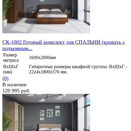
СК-1002 Готовый комплект для СПАЛЬНИ (кровать с
подъемным...
Размер
1600х2000мм
матраса
ВхШхГ
Габаритные размеры шкафной группы: ВхШхГ -
(мм)
2224х1800х576 мм.
(0)
В наличии
120 995 руб.
избранное
сравнить