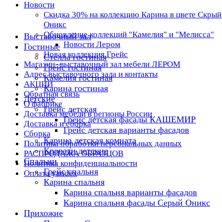
Новости
Скидка 30% на коллекцию Карина в цвете Скрый
Оникс
Обновление коллекций "Камелия" и "Мелисса"
Выставочный зал
Новости Лером
Гостиные
Новая коллекция Грейс
Стелла гостиная
Магазин- выставочный зал мебели ЛЕРОМ
Грейс гостиная
Адрес выставочного зала и контакты
Камелия гостиная
АКЦИИ
Карина гостиная
Обратная связь
Детские
О фабрике
Грейс детская
Доставка мебели в регионы России
Грейс детская фасады КАШЕМИР
Доставка и сборка
Грейс детская варианты фасадов
Сборка
Карина детская комната
Политика обработки персональных данных
Кровати детские
РАСПРОДАЖА ОБРАЗЦОВ
Спальни
Политика конфиденциальности
Грейс спальня
Оплата yandex
Карина спальня
Карина спальня варианты фасадов
Карина спальня фасады Серый Оникс
Прихожие