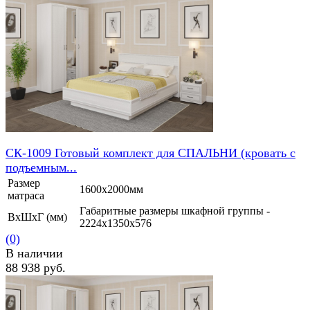
избранное
сравнить
СК-1009 Готовый комплект для СПАЛЬНИ (кровать с
подъемным...
Размер
1600х2000мм
матраса
Габаритные размеры шкафной группы -
ВхШхГ (мм)
2224х1350х576
(0)
В наличии
88 938 руб.
избранное
сравнить