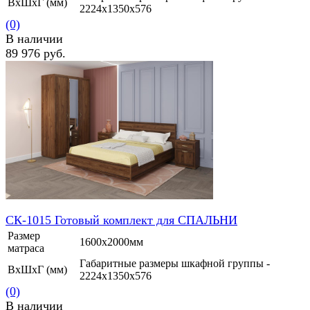
ВхШхГ (мм)
2224х1350х576
(0)
В наличии
89 976 руб.
избранное
сравнить
СК-1015 Готовый комплект для СПАЛЬНИ
Размер
1600х2000мм
матраса
Габаритные размеры шкафной группы -
ВхШхГ (мм)
2224х1350х576
(0)
В наличии