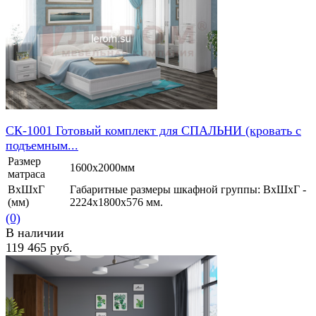
избранное
сравнить
СК-1001 Готовый комплект для СПАЛЬНИ (кровать с
подъемным...
Размер
1600х2000мм
матраса
ВхШхГ
Габаритные размеры шкафной группы: ВхШхГ -
(мм)
2224х1800х576 мм.
(0)
В наличии
119 465 руб.
избранное
сравнить