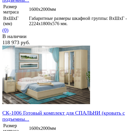
подъемны...
Размер
1600х2000мм
матраса
ВхШхГ
Габаритные размеры шкафной группы: ВхШхГ -
(мм)
2224х1800х576 мм.
(0)
В наличии
118 973 руб.
избранное
сравнить
СК-1006 Готовый комплект для СПАЛЬНИ (кровать с
подъемны...
Размер
1600х2000мм
матраса