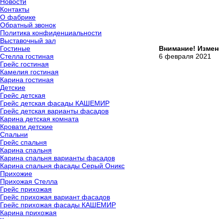
Новости
Контакты
О фабрике
Обратный звонок
Политика конфиденциальности
Выставочный зал
Гостиные
Внимание! Измен
Стелла гостиная
6 февраля 2021
Грейс гостиная
Камелия гостиная
Карина гостиная
Детские
Грейс детская
Грейс детская фасады КАШЕМИР
Грейс детская варианты фасадов
Карина детская комната
Кровати детские
Спальни
Грейс спальня
Карина спальня
Карина спальня варианты фасадов
Карина спальня фасады Серый Оникс
Прихожие
Прихожая Стелла
Грейс прихожая
Грейс прихожая вариант фасадов
Грейс прихожая фасады КАШЕМИР
Карина прихожая