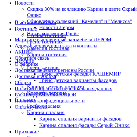
Новости
Скидка 30% на коллекцию Карина в цвете Скрый
Оникс
Обновление коллекций "Камелия" и "Мелисса"
Выставочный зал
Новости Лером
Гостиные
Новая коллекция Грейс
Стелла гостиная
Магазин- выставочный зал мебели ЛЕРОМ
Грейс гостиная
Адрес выставочного зала и контакты
Камелия гостиная
АКЦИИ
Карина гостиная
Обратная связь
Детские
О фабрике
Грейс детская
Доставка мебели в регионы России
Грейс детская фасады КАШЕМИР
Доставка и сборка
Грейс детская варианты фасадов
Сборка
Карина детская комната
Политика обработки персональных данных
Кровати детские
РАСПРОДАЖА ОБРАЗЦОВ
Спальни
Политика конфиденциальности
Грейс спальня
Оплата yandex
Карина спальня
Карина спальня варианты фасадов
Карина спальня фасады Серый Оникс
Прихожие