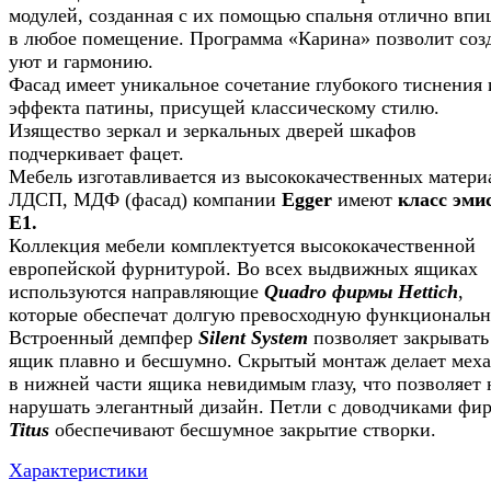
модулей, созданная с их помощью спальня отлично впи
в любое помещение. Программа «Карина» позволит соз
уют и гармонию.
Фасад имеет уникальное сочетание глубокого тиснения 
эффекта патины, присущей классическому стилю.
Изящество зеркал и зеркальных дверей шкафов
подчеркивает фацет.
Мебель изготавливается из высококачественных матери
ЛДСП, МДФ (фасад) компании
Egger
имеют
класс эми
Е1.
Коллекция мебели комплектуется высококачественной
европейской фурнитурой. Во всех выдвижных ящиках
используются направляющие
Quadro фирмы Hettich
,
которые обеспечат долгую превосходную функциональн
Встроенный демпфер
Silent System
позволяет закрывать
ящик плавно и бесшумно. Скрытый монтаж делает мех
в нижней части ящика невидимым глазу, что позволяет 
нарушать элегантный дизайн. Петли с доводчиками фи
Titus
обеспечивают бесшумное закрытие створки.
Характеристики