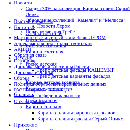
Новости
Скидка 30% на коллекцию Карина в цвете Скрый
Оникс
Обновление коллекций "Камелия" и "Мелисса"
Выставочный зал
Новости Лером
Гостиные
Новая коллекция Грейс
Стелла гостиная
Магазин- выставочный зал мебели ЛЕРОМ
Грейс гостиная
Адрес выставочного зала и контакты
Камелия гостиная
АКЦИИ
Карина гостиная
Обратная связь
Детские
О фабрике
Грейс детская
Доставка мебели в регионы России
Грейс детская фасады КАШЕМИР
Доставка и сборка
Грейс детская варианты фасадов
Сборка
Карина детская комната
Политика обработки персональных данных
Кровати детские
РАСПРОДАЖА ОБРАЗЦОВ
Спальни
Политика конфиденциальности
Грейс спальня
Оплата yandex
Карина спальня
Карина спальня варианты фасадов
Карина спальня фасады Серый Оникс
Прихожие