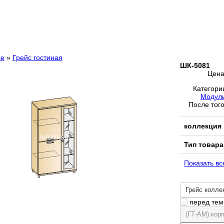
ые
»
Грейс гостиная
ШК-5081
Цен
Категори
Модуль
После того
коллекция
Тип товара
Показать вс
Грейс колле
перед тем 
(ГТ-АМ) кор