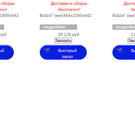
 сборка
Доставка и сборка
Доста
тно!
бесплатно!
б
1800х442
ВхШхГ (мм)
464х2160х442
ВхШхГ (мм
руб.
29 126 руб.
12
Заказать
Зак
ый
быстрый
б
з
заказ