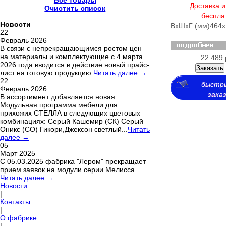
Все товары
Доставка и
Очистить список
беспла
Новости
ВхШхГ (мм)
464х
22
Февраль 2026
В связи с непрекращающимся ростом цен
на материалы и комплектующие с 4 марта
22 489 
2026 года вводится в действие новый прайс-
Заказать
лист на готовую продукцию
Читать далее →
22
быстр
Февраль 2026
зака
В ассортимент добавляется новая
Модульная программа мебели для
прихожих СТЕЛЛА в следующих цветовых
комбинациях: Серый Кашемир (СК) Серый
Оникс (СО) Гикори,Джексон светлый...
Читать
далее →
05
Март 2025
С 05.03.2025 фабрика "Лером" прекращает
прием заявок на модули серии Мелисса
Читать далее →
Новости
|
Контакты
|
О фабрике