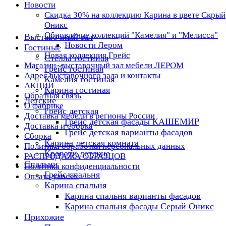
Новости
Скидка 30% на коллекцию Карина в цвете Скрый
Оникс
Обновление коллекций "Камелия" и "Мелисса"
Выставочный зал
Новости Лером
Гостиные
Новая коллекция Грейс
Стелла гостиная
Магазин- выставочный зал мебели ЛЕРОМ
Грейс гостиная
Адрес выставочного зала и контакты
Камелия гостиная
АКЦИИ
Карина гостиная
Обратная связь
Детские
О фабрике
Грейс детская
Доставка мебели в регионы России
Грейс детская фасады КАШЕМИР
Доставка и сборка
Грейс детская варианты фасадов
Сборка
Карина детская комната
Политика обработки персональных данных
Кровати детские
РАСПРОДАЖА ОБРАЗЦОВ
Спальни
Политика конфиденциальности
Грейс спальня
Оплата yandex
Карина спальня
Карина спальня варианты фасадов
Карина спальня фасады Серый Оникс
Прихожие