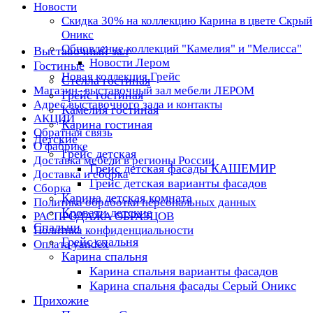
Новости
Скидка 30% на коллекцию Карина в цвете Скрый
Оникс
Обновление коллекций "Камелия" и "Мелисса"
Выставочный зал
Новости Лером
Гостиные
Новая коллекция Грейс
Стелла гостиная
Магазин- выставочный зал мебели ЛЕРОМ
Грейс гостиная
Адрес выставочного зала и контакты
Камелия гостиная
АКЦИИ
Карина гостиная
Обратная связь
Детские
О фабрике
Грейс детская
Доставка мебели в регионы России
Грейс детская фасады КАШЕМИР
Доставка и сборка
Грейс детская варианты фасадов
Сборка
Карина детская комната
Политика обработки персональных данных
Кровати детские
РАСПРОДАЖА ОБРАЗЦОВ
Спальни
Политика конфиденциальности
Грейс спальня
Оплата yandex
Карина спальня
Карина спальня варианты фасадов
Карина спальня фасады Серый Оникс
Прихожие