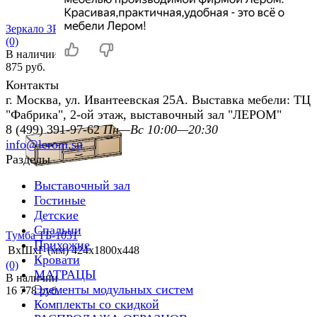
Зеркало ЗР-1027 (для АН-1031)
(0)
В наличии
875 руб.
Контакты
г. Москва, ул. Ивантеевская 25А. Выставка мебели: ТЦ
"Фабрика", 2-ой этаж, выставочный зал "ЛЕРОМ"
8 (499) 391-97-62
Пн—Вс 10:00—20:30
info@lerom.su
Разделы
избранное
сравнить
Выставочный зал
Гостиные
Детские
Спальни
Тумба ТБ-1031
Прихожие
ВхШхГ (мм)
424х1800х448
Кровати
(0)
МАТРАЦЫ
В наличии
Элементы модульных систем
16 778 руб.
Комплекты со скидкой