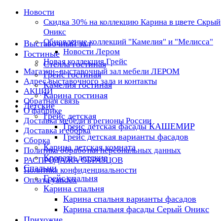
Новости
Скидка 30% на коллекцию Карина в цвете Скрый
Оникс
Обновление коллекций "Камелия" и "Мелисса"
Выставочный зал
Новости Лером
Гостиные
Новая коллекция Грейс
Стелла гостиная
Магазин- выставочный зал мебели ЛЕРОМ
Грейс гостиная
Адрес выставочного зала и контакты
Камелия гостиная
АКЦИИ
Карина гостиная
Обратная связь
Детские
О фабрике
Грейс детская
Доставка мебели в регионы России
Грейс детская фасады КАШЕМИР
Доставка и сборка
Грейс детская варианты фасадов
Сборка
Карина детская комната
Политика обработки персональных данных
Кровати детские
РАСПРОДАЖА ОБРАЗЦОВ
Спальни
Политика конфиденциальности
Грейс спальня
Оплата yandex
Карина спальня
Карина спальня варианты фасадов
Карина спальня фасады Серый Оникс
Прихожие