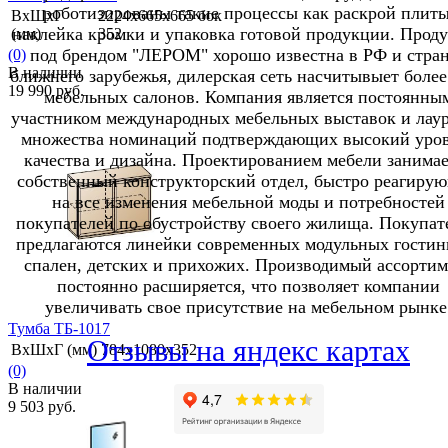
роботизированы такие процессы как раскрой плиты
ВхШхГ
2224х665х665 бок
наклейка кромки и упаковка готовой продукции. Прод
(мм)
352
под брендом "ЛЕРОМ" хорошо известна в РФ и стра
(0)
В наличии
ближнего зарубежья, дилерская сеть насчитывыет более
19 990 руб.
мебельных салонов. Компания является постоянны
участником международных мебельных выставок и лау
множества номинаций подтверждающих высокий уро
качества и дизайна. Проектированием мебели занимае
собственный конструкторский отдел, быстро реагиру
избранное
сравнить
на все изменения мебельной моды и потребностей
покупателей по обустройству своего жилища. Покупат
предлагаются линейки современных модульных гостин
спален, детских и прихожих. Производимый ассортим
постоянно расширяется, что позволяет компании
увеличивать свое присутствие на мебельном рынке
Тумба ТБ-1017
Отзывы на яндекс картах
ВхШхГ (мм)
784х1080х352
(0)
В наличии
9 503 руб.