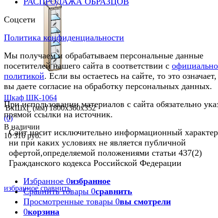
РАСПРОДАЖА ОБРАЗЦОВ
Соцсети
избранное
сравнить
Политика конфиденциальности
Мы получаем и обрабатываем персональные данные
посетителей нашего сайта в соответствии с
официальн
политикой
. Если вы остаетесь на сайте, то это означает,
вы даете согласие на обработку персональных данных.
Шкаф ШК-1064
При использовании материалов с сайта обязательно ука
ВхШхГ (мм)
1800х360х352
прямой ссылки на источник.
(0)
В наличии
Сайт носит исключительно информационный характер
10 316 руб.
ни при каких условиях не является публичной
офертой,определяемой положениями статьи 437(2)
Гражданского кодекса Российской Федерации
Избранное
0
избранное
избранное
сравнить
Сравнить товары
0
сравнить
Просмотренные товары
0
вы смотрели
0
корзина