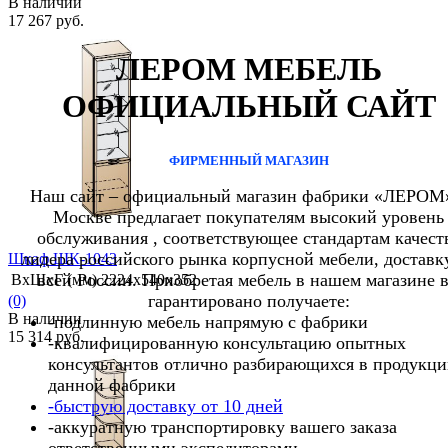
В наличии
17 267 руб.
ЛЕРОМ МЕБЕЛЬ
ОФИЦИАЛЬНЫЙ САЙТ
избранное
сравнить
ФИРМЕННЫЙ МАГАЗИН
Наш сайт – официальный магазин фабрики «ЛЕРОМ
Москве предлагает покупателям высокий уровень
обслуживания , соответствующее стандартам качест
лидера российского рынка корпусной мебели, доставк
Шкаф ШК-1043
всей России. Приобретая мебель в нашем магазине 
ВхШхГ (мм)
2224х540х352
гарантировано получаете:
(0)
В наличии
-подлинную мебель напрямую с фабрики
15 314 руб.
-квалифицированную консультацию опытных
консультантов отлично разбирающихся в продукц
данной фабрики
-быструю доставку от 10 дней
-аккуратную транспортировку вашего заказа
избранное
сравнить
ответственными экспедиторами