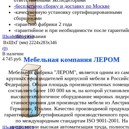
-бесплатную сборку и доставку по Москве
-качественную установку сертифицированными
сборщиками
-гарантию фабрики 2 года
-гарантийное и при необходимости после гарантий
обслуживания
Шкаф ШК-1052
ВхШхГ (мм)
2224х283х346
(0)
В наличии
Мебельная компания ЛЕРОМ
4 745 руб.
Мебельная фабрика "ЛЕРОМ", является одним из са
крупных производителей корпусной мебели в Россий
Федерации. Общая площадь производственных помещ
составляет более 100 000 кв м, на которой установле
избранное
сравнить
высокотехнологичное оборудование мировых лидер
станкостроения для производства мебели из Австри
Германии, Италии. Качество производимой продукц
гарантировано сертификацией производственного проц
по международным стандартам ISO 9001-2001. На
предприятии высокая автоматизация труда, полност
Шкаф ШК-1014