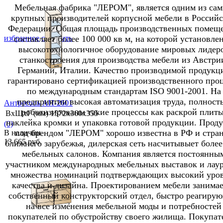
Мебельная фабрика "ЛЕРОМ", является одним из са
крупных производителей корпусной мебели в Россий
Федерации. Общая площадь производственных помещ
составляет более 100 000 кв м, на которой установле
избранное
сравнить
высокотехнологичное оборудование мировых лидер
станкостроения для производства мебели из Австри
Германии, Италии. Качество производимой продукц
гарантировано сертификацией производственного проц
по международным стандартам ISO 9001-2001. На
предприятии высокая автоматизация труда, полност
Антресоль АН-2601
роботизированы такие процессы как раскрой плиты
ВхШхГ (мм)
1572х360х355
наклейка кромки и упаковка готовой продукции. Прод
(0)
под брендом "ЛЕРОМ" хорошо известна в РФ и стра
В наличии
13 665 руб.
ближнего зарубежья, дилерская сеть насчитывыет более
мебельных салонов. Компания является постоянны
участником международных мебельных выставок и лау
множества номинаций подтверждающих высокий уро
качества и дизайна. Проектированием мебели занимае
собственный конструкторский отдел, быстро реагиру
избранное
сравнить
на все изменения мебельной моды и потребностей
покупателей по обустройству своего жилища. Покупат