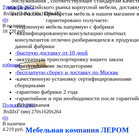
обслуживания , соответствующее стандартам качест
лидера российского рынка корпусной мебели, доставк
Тумба ТБ-2672
всей России. Приобретая мебель в нашем магазине 
ВхШхГ (мм)
330х1620х452
гарантировано получаете:
(0)
В наличии
-подлинную мебель напрямую с фабрики
18 220 руб.
-квалифицированную консультацию опытных
консультантов отлично разбирающихся в продукц
данной фабрики
-быструю доставку от 10 дней
-аккуратную транспортировку вашего заказа
избранное
сравнить
ответственными экспедиторами
-бесплатную сборку и доставку по Москве
-качественную установку сертифицированными
сборщиками
-гарантию фабрики 2 года
-гарантийное и при необходимости после гарантий
обслуживания
Полка ПЛ-2601
ВхШхГ (мм)
270х1620х264
(0)
В наличии
Мебельная компания ЛЕРОМ
4 219 руб.