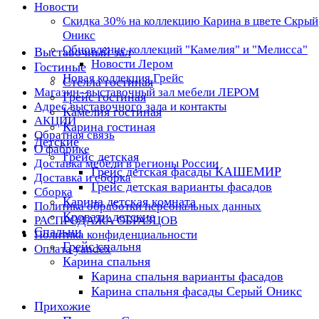
Новости
Скидка 30% на коллекцию Карина в цвете Скрый
Оникс
Обновление коллекций "Камелия" и "Мелисса"
Выставочный зал
Новости Лером
Гостиные
Новая коллекция Грейс
Стелла гостиная
Магазин- выставочный зал мебели ЛЕРОМ
Грейс гостиная
Адрес выставочного зала и контакты
Камелия гостиная
АКЦИИ
Карина гостиная
Обратная связь
Детские
О фабрике
Грейс детская
Доставка мебели в регионы России
Грейс детская фасады КАШЕМИР
Доставка и сборка
Грейс детская варианты фасадов
Сборка
Карина детская комната
Политика обработки персональных данных
Кровати детские
РАСПРОДАЖА ОБРАЗЦОВ
Спальни
Политика конфиденциальности
Грейс спальня
Оплата yandex
Карина спальня
Карина спальня варианты фасадов
Карина спальня фасады Серый Оникс
Прихожие