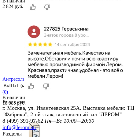
В наличии
2 824 руб.
избранное
сравнить
Антресоль АН-2625
ВхШхГ (мм)
1080х360х355
(0)
В наличии
Контакты
10 085 руб.
г. Москва, ул. Ивантеевская 25А. Выставка мебели: ТЦ
"Фабрика", 2-ой этаж, выставочный зал "ЛЕРОМ"
8 (499) 391-97-62
Пн—Вс 10:00—20:30
info@lerom.su
Разделы
избранное
сравнить