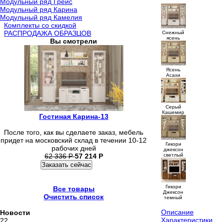
Модульный ряд Грейс
Модульный ряд Карина
Модульный ряд Камелия
Комплекты со скидкой
РАСПРОДАЖА ОБРАЗЦОВ
Снежный
ясень
Вы смотрели
Ясень
Асахи
Серый
Кашемир
Гостиная Карина-13
После того, как вы сделаете заказ, мебель
придет на московский склад в течении 10-12
Гикори
рабочих дней
джексон
светлый
62 336
Р
57 214
Р
Заказать сейчас
Гикори
Все товары
Джексон
Очистить список
темный
Описание
Новости
Характеристики
22