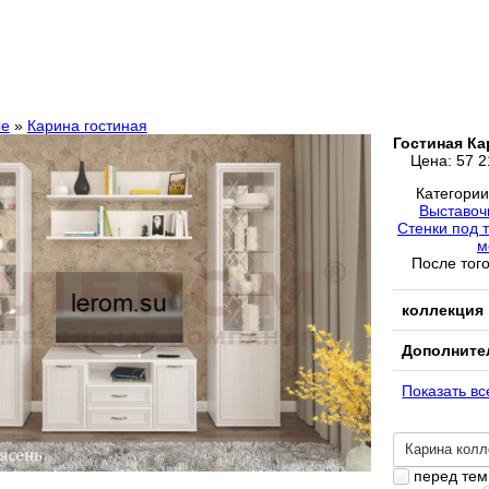
ые
»
Карина гостиная
Гостиная Ка
Цена:
57 2
Категори
Выставоч
Стенки под 
м
После того
коллекция
Дополните
Показать вс
Карина колл
перед тем 