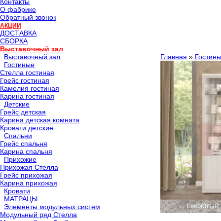
Контакты
О фабрике
Обратный звонок
АКЦИИ
ДОСТАВКА
СБОРКА
Выставочный зал
Выставочный зал
Главная
»
Гостин
Гостиные
Стелла гостиная
Грейс гостиная
Камелия гостиная
Карина гостиная
Детские
Грейс детская
Карина детская комната
Кровати детские
Спальни
Грейс спальня
Карина спальня
Прихожие
Прихожая Стелла
Грейс прихожая
Карина прихожая
Кровати
МАТРАЦЫ
Элементы модульных систем
Модульный ряд Стелла