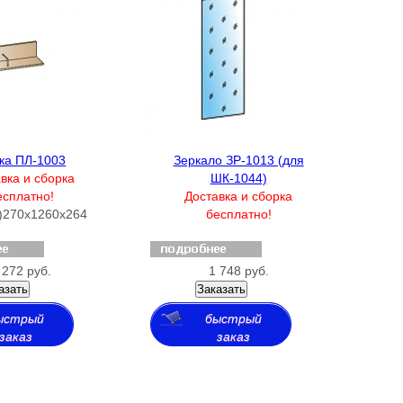
ка ПЛ-1003
Зеркало ЗР-1013 (для
вка и сборка
ШК-1044)
есплатно!
Доставка и сборка
)
270х1260х264
бесплатно!
 272 руб.
1 748 руб.
азать
Заказать
ыстрый
быстрый
заказ
заказ