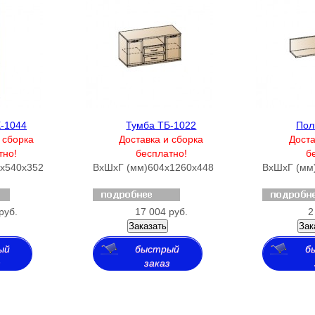
-1044
Тумба ТБ-1022
Пол
 сборка
Доставка и сборка
Доста
тно!
бесплатно!
б
х540х352
ВхШхГ (мм)
604х1260х448
ВхШхГ (мм
руб.
17 004 руб.
2
Заказать
Зак
ый
быстрый
б
з
заказ