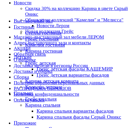
Новости
Скидка 30% на коллекцию Карина в цвете Скрый
Оникс
Обновление коллекций "Камелия" и "Мелисса"
Выставочный зал
Новости Лером
Гостиные
Новая коллекция Грейс
Стелла гостиная
Магазин- выставочный зал мебели ЛЕРОМ
Грейс гостиная
Адрес выставочного зала и контакты
Камелия гостиная
АКЦИИ
Карина гостиная
Обратная связь
Детские
О фабрике
Грейс детская
Доставка мебели в регионы России
Грейс детская фасады КАШЕМИР
Доставка и сборка
Грейс детская варианты фасадов
Сборка
Карина детская комната
Политика обработки персональных данных
Кровати детские
РАСПРОДАЖА ОБРАЗЦОВ
Спальни
Политика конфиденциальности
Грейс спальня
Оплата yandex
Карина спальня
Карина спальня варианты фасадов
Карина спальня фасады Серый Оникс
Прихожие