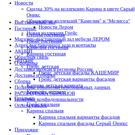
Новости
Скидка 30% на коллекцию Карина в цвете Скрый
Оникс
Обновление коллекций "Камелия" и "Мелисса"
Выставочный зал
Новости Лером
Гостиные
Новая коллекция Грейс
Стелла гостиная
Магазин- выставочный зал мебели ЛЕРОМ
Грейс гостиная
Адрес выставочного зала и контакты
Камелия гостиная
АКЦИИ
Карина гостиная
Обратная связь
Детские
О фабрике
Грейс детская
Доставка мебели в регионы России
Грейс детская фасады КАШЕМИР
Доставка и сборка
Грейс детская варианты фасадов
Сборка
Карина детская комната
Политика обработки персональных данных
Кровати детские
РАСПРОДАЖА ОБРАЗЦОВ
Спальни
Политика конфиденциальности
Грейс спальня
Оплата yandex
Карина спальня
Карина спальня варианты фасадов
Карина спальня фасады Серый Оникс
Прихожие