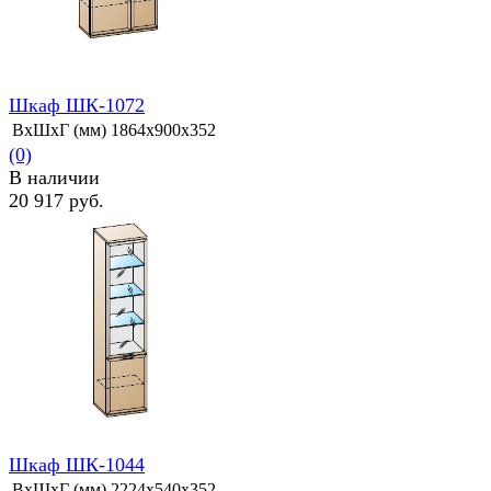
Шкаф ШК-1072
ВхШхГ (мм)
1864х900х352
(0)
В наличии
20 917 руб.
избранное
сравнить
Шкаф ШК-1044
ВхШхГ (мм)
2224х540х352