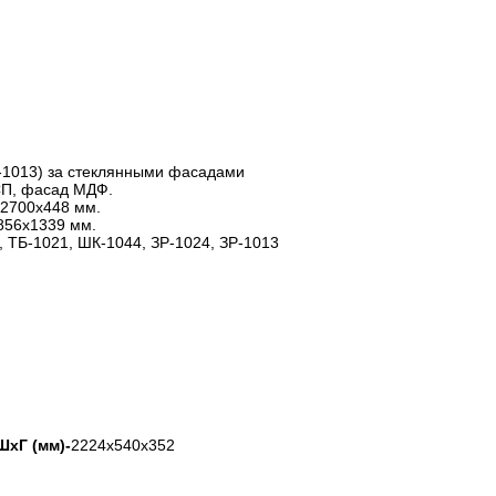
Р-1013) за стеклянными фасадами
СП, фасад МДФ.
х2700х448 мм.
856х1339 мм.
 ТБ-1021, ШК-1044, ЗР-1024, ЗР-1013
хГ (мм)-
2224х540х352