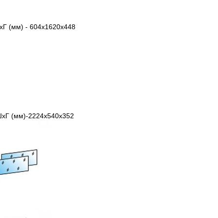
Г (мм) - 604х1620х448
хГ (мм)-2224х540х352