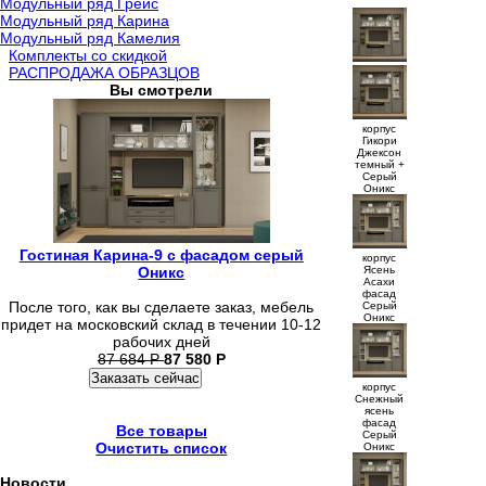
Модульный ряд Грейс
Модульный ряд Карина
Модульный ряд Камелия
Комплекты со скидкой
РАСПРОДАЖА ОБРАЗЦОВ
Вы смотрели
корпус
Гикори
Джексон
темный +
Серый
Оникс
Гостиная Карина-9 с фасадом серый
корпус
Ясень
Оникс
Асахи
фасад
После того, как вы сделаете заказ, мебель
Серый
Оникс
придет на московский склад в течении 10-12
рабочих дней
87 684
Р
87 580
Р
Заказать сейчас
корпус
Снежный
ясень
фасад
Все товары
Серый
Очистить список
Оникс
Новости