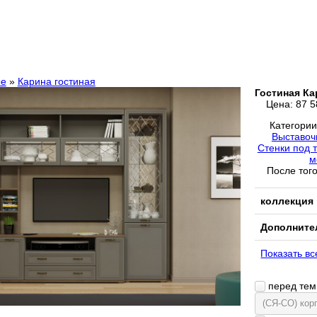
ые
»
Карина гостиная
Гостиная Ка
Цена:
87 5
Категори
Выставоч
Стенки под 
м
После того
коллекция
Дополните
Показать вс
перед тем 
(СЯ-СО) кор