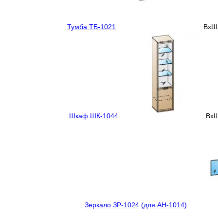
Тумба ТБ-1021
ВхШх
Шкаф ШК-1044
ВхШ
Зеркало ЗР-1024 (для АН-1014)