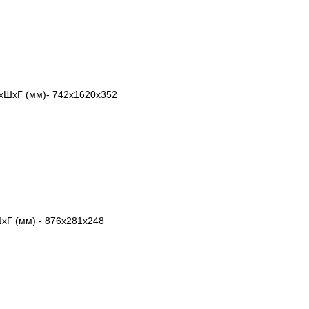
ШхГ (мм)- 742х1620х352
хГ (мм) - 876х281х248