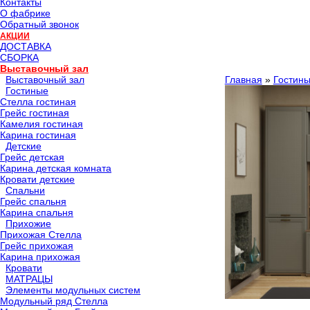
Контакты
О фабрике
Обратный звонок
АКЦИИ
ДОСТАВКА
СБОРКА
Выставочный зал
Выставочный зал
Главная
»
Гостин
Гостиные
Стелла гостиная
Грейс гостиная
Камелия гостиная
Карина гостиная
Детские
Грейс детская
Карина детская комната
Кровати детские
Спальни
Грейс спальня
Карина спальня
Прихожие
Прихожая Стелла
Грейс прихожая
Карина прихожая
Кровати
МАТРАЦЫ
Элементы модульных систем
Модульный ряд Стелла