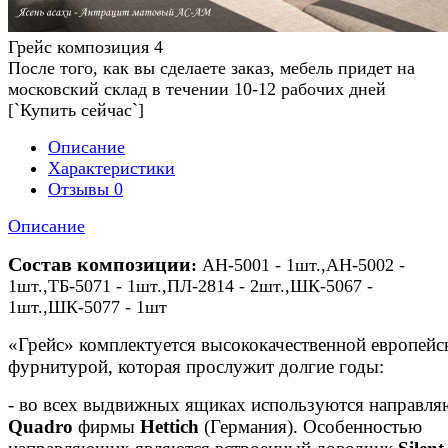
Грейс композиция 4
После того, как вы сделаете заказ, мебель придет на
московский склад в течении 10-12 рабочих дней
[`Купить сейчас`]
Описание
Характеристики
Отзывы
0
Описание
Cостав композиции
:
АН-5001 - 1шт.,АН-5002 -
1шт.,ТБ-5071 - 1шт.,
ПЛ-2814
- 2шт.,
ШК-5067 -
1шт.,ШК-5077 - 1шт
«Грейс» комплектуется высококачественной европейс
фурнитурой, которая прослужит долгие годы:
- во всех выдвижных ящиках используются направл
Quadro
фирмы
Hettich
(Германия). Особенностью