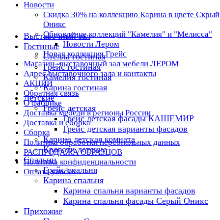
Новости
Скидка 30% на коллекцию Карина в цвете Скрый
Оникс
Обновление коллекций "Камелия" и "Мелисса"
Выставочный зал
Новости Лером
Гостиные
Новая коллекция Грейс
Стелла гостиная
Магазин- выставочный зал мебели ЛЕРОМ
Грейс гостиная
Адрес выставочного зала и контакты
Камелия гостиная
АКЦИИ
Карина гостиная
Обратная связь
Детские
О фабрике
Грейс детская
Доставка мебели в регионы России
Грейс детская фасады КАШЕМИР
Доставка и сборка
Грейс детская варианты фасадов
Сборка
Карина детская комната
Политика обработки персональных данных
Кровати детские
РАСПРОДАЖА ОБРАЗЦОВ
Спальни
Политика конфиденциальности
Грейс спальня
Оплата yandex
Карина спальня
Карина спальня варианты фасадов
Карина спальня фасады Серый Оникс
Прихожие