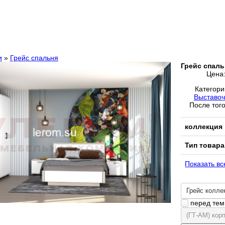
и
»
Грейс спальня
Грейс спаль
Цена
Категор
Выставоч
После того
коллекция
Тип товара
Показать вс
Грейс колле
перед тем 
(ГТ-АМ) кор