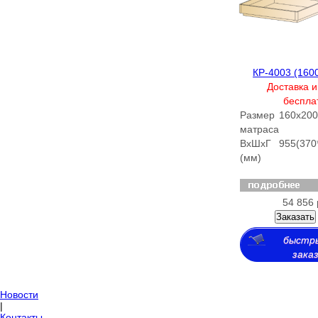
КР-4003 (160
Доставка и
беспла
Размер
160х200
матраса
ВхШхГ
955(370
(мм)
54 856 
Заказать
быстр
зака
Новости
|
Контакты