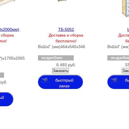
0х2000мм)
ТБ-5052
 сборка
Доставка и сборка
Доста
тно!
бесплатно!
б
ВхШхГ (мм)
464х540х346
ВхШхГ (мм
*)х1705х2065
6 493 руб.
33
Заказать
Зак
быстрый
б
руб.
заказ
ый
з