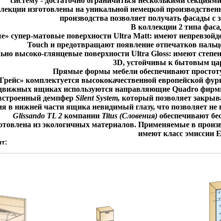
систему - достаточно ограничиться несколькими секциям
лекции изготовлены на уникальной немецкой производственн
производства позволяет получать фасады с 
В коллекции 2 типа фаса
е» супер-матовые поверхности Ultra Matt: имеют непревзой
Touch и предотвращают появление отпечатков пальце
ьно высоко-глянцевые поверхности Ultra Gloss: имеют степень
3D, устойчивы к бытовым ца
Прямые формы мебели обеспечивают простоту 
Грейс» комплектуется высококачественной европейской фурн
движных ящиках используются направляющие Quadro фирмы
встроенный демпфер
Silent System,
который позволяет закрыв
 в нижней части ящика невидимый глазу, что позволяет не 
Glissando
TL
2
компании
Titus (Словения)
обеспечивают бе
отовлена из экологичных материалов. Применяемые в прои
имеют класс эмиссии Е
т: