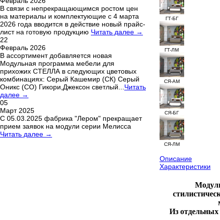
Февраль 2026
В связи с непрекращающимся ростом цен
на материалы и комплектующие с 4 марта
ГТ-БГ
2026 года вводится в действие новый прайс-
лист на готовую продукцию
Читать далее →
22
Февраль 2026
ГТ-ЛМ
В ассортимент добавляется новая
Модульная программа мебели для
прихожих СТЕЛЛА в следующих цветовых
комбинациях: Серый Кашемир (СК) Серый
СЯ-АМ
Оникс (СО) Гикори,Джексон светлый...
Читать
далее →
05
Март 2025
СЯ-БГ
С 05.03.2025 фабрика "Лером" прекращает
прием заявок на модули серии Мелисса
Читать далее →
СЯ-ЛМ
Описание
Характеристики
Модуль
стилистичес
Из отдельных