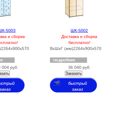
ШК-5003
ШК-5002
вка и сборка
Доставка и сборка
есплатно!
бесплатно!
)
2264х900х570
ВхШхГ (мм)
2264х900х570
 004 руб.
36 040 руб.
азать
Заказать
ыстрый
быстрый
заказ
заказ