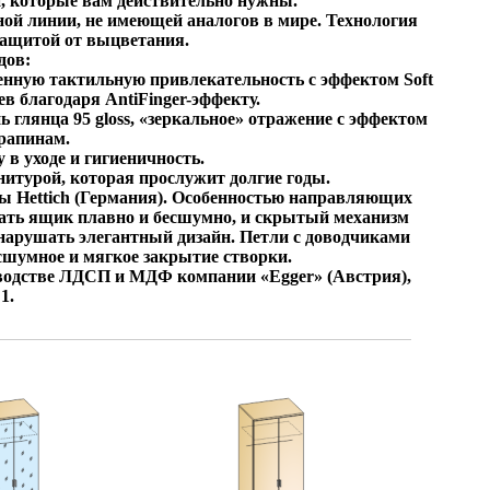
и, которые вам действительно нужны.
ой линии, не имеющей аналогов в мире. Технология
защитой от выцветания.
дов:
денную тактильную привлекательность с эффектом Soft
в благодаря AntiFinger-эффекту.
 глянца 95 gloss, «зеркальное» отражение с эффектом
рапинам.
в уходе и гигиеничность.
итурой, которая прослужит долгие годы.
 Hettich (Германия). Особенностью направляющих
ать ящик плавно и бесшумно, и скрытый механизм
нарушать элегантный дизайн. Петли с доводчиками
сшумное и мягкое закрытие створки.
зводстве ЛДСП и МДФ компании «
Egger
» (Австрия),
1.