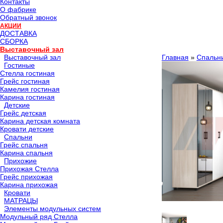
Контакты
О фабрике
Обратный звонок
АКЦИИ
ДОСТАВКА
СБОРКА
Выставочный зал
Выставочный зал
Главная
»
Спальн
Гостиные
Стелла гостиная
Грейс гостиная
Камелия гостиная
Карина гостиная
Детские
Грейс детская
Карина детская комната
Кровати детские
Спальни
Грейс спальня
Карина спальня
Прихожие
Прихожая Стелла
Грейс прихожая
Карина прихожая
Кровати
МАТРАЦЫ
Элементы модульных систем
Модульный ряд Стелла