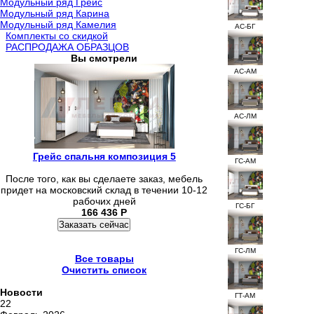
Модульный ряд Грейс
Модульный ряд Карина
Модульный ряд Камелия
АС-БГ
Комплекты со скидкой
РАСПРОДАЖА ОБРАЗЦОВ
Вы смотрели
АС-АМ
АС-ЛМ
Грейс спальня композиция 5
ГС-АМ
После того, как вы сделаете заказ, мебель
придет на московский склад в течении 10-12
рабочих дней
ГС-БГ
166 436
Р
Заказать сейчас
ГС-ЛМ
Все товары
Очистить список
Новости
ГТ-АМ
22