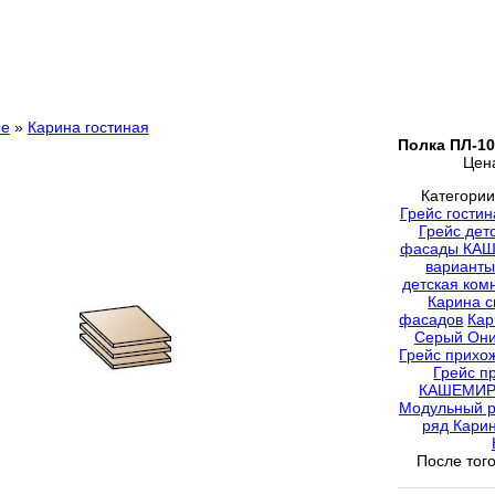
ые
»
Карина гостиная
Полка ПЛ-1
Цен
Категори
Грейс гостин
Грейс дет
фасады КА
варианты
детская ком
Карина с
фасадов
Кар
Серый Они
Грейс прихо
Грейс п
КАШЕМИ
Модульный р
ряд Кари
После того