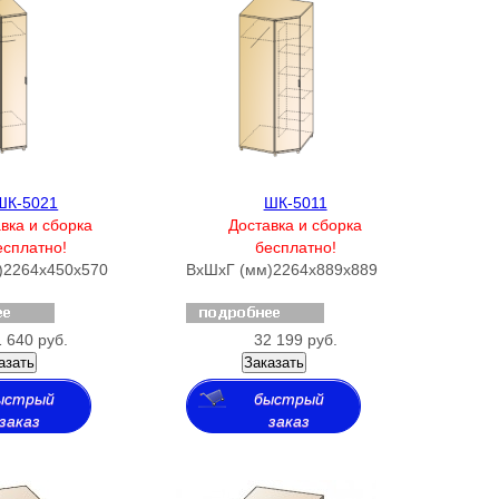
ШК-5021
ШК-5011
вка и сборка
Доставка и сборка
есплатно!
бесплатно!
)
2264х450х570
ВхШхГ (мм)
2264х889х889
 640 руб.
32 199 руб.
азать
Заказать
ыстрый
быстрый
заказ
заказ