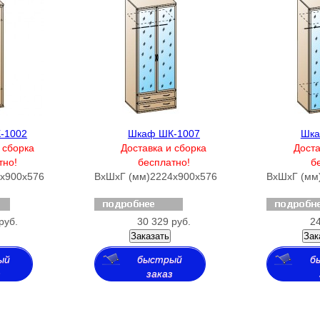
-1002
Шкаф ШК-1007
Шка
 сборка
Доставка и сборка
Доста
тно!
бесплатно!
б
х900х576
ВхШхГ (мм)
2224х900х576
ВхШхГ (мм
руб.
30 329 руб.
24
Заказать
Зак
ый
быстрый
б
з
заказ