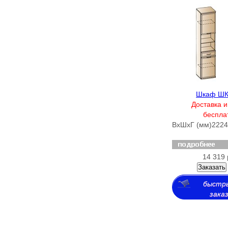
Шкаф ШК
Доставка и
беспла
ВхШхГ (мм)
2224
14 319 
Заказать
быстр
зака