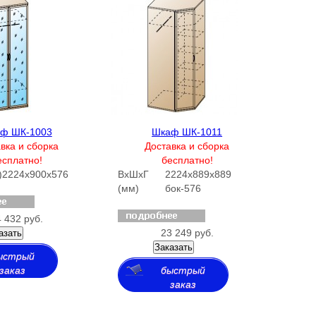
ф ШК-1003
Шкаф ШК-1011
вка и сборка
Доставка и сборка
есплатно!
бесплатно!
)
2224х900х576
ВхШхГ
2224х889х889
(мм)
бок-576
 432 руб.
23 249 руб.
азать
Заказать
ыстрый
заказ
быстрый
заказ