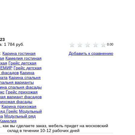
023
а:
1 784 руб.
0.00
и:
Карина гостиная
Добавить к сравнению
ая
Камелия гостиная
ская
Грейс детская
ШЕМИР
Грейс детская
 фасадов
Карина
ната
Карина спальня
пальня варианты
ина спальня фасады
кс
Грейс прихожая
жая вариант фасадов
рихожая фасады
Р
Карина прихожая
яд Грейс
Модульный
на
Модульный ряд
Камелия
, как вы сделаете заказ, мебель придет на московский
склад в течении 10-12 рабочих дней