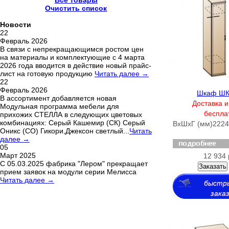
Все товары
Очистить список
Новости
22
Февраль 2026
В связи с непрекращающимся ростом цен
на материалы и комплектующие с 4 марта
2026 года вводится в действие новый прайс-
лист на готовую продукцию
Читать далее →
22
Февраль 2026
Шкаф ШК
В ассортимент добавляется новая
Доставка и
Модульная программа мебели для
беспла
прихожих СТЕЛЛА в следующих цветовых
комбинациях: Серый Кашемир (СК) Серый
ВхШхГ (мм)
2224
Оникс (СО) Гикори,Джексон светлый...
Читать
далее →
05
Март 2025
12 934 
С 05.03.2025 фабрика "Лером" прекращает
Заказать
прием заявок на модули серии Мелисса
Читать далее →
быстр
зака