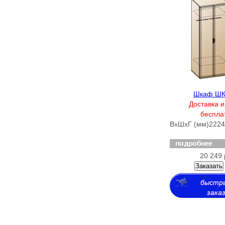
Шкаф ШК
Доставка и
беспла
ВхШхГ (мм)
2224
20 249 
Заказать
быстр
зака