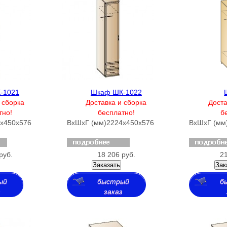
-1021
Шкаф ШК-1022
 сборка
Доставка и сборка
Доста
тно!
бесплатно!
б
х450х576
ВхШхГ (мм)
2224х450х576
ВхШхГ (мм
руб.
18 206 руб.
21
Заказать
Зак
ый
быстрый
б
з
заказ