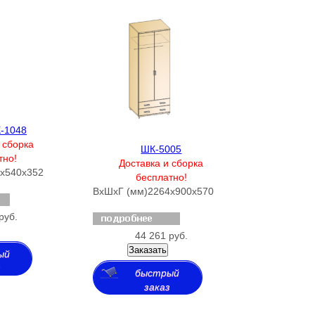
-1048
 сборка
ШК-5005
тно!
Доставка и сборка
х540х352
бесплатно!
ВхШхГ (мм)
2264х900х570
руб.
44 261 руб.
Заказать
ый
з
быстрый
заказ