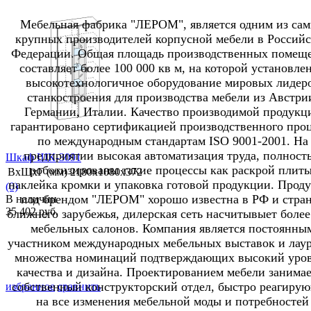
Мебельная фабрика "ЛЕРОМ", является одним из са
крупных производителей корпусной мебели в Россий
Федерации. Общая площадь производственных помещ
составляет более 100 000 кв м, на которой установле
избранное
сравнить
высокотехнологичное оборудование мировых лидер
станкостроения для производства мебели из Австри
Германии, Италии. Качество производимой продукц
гарантировано сертификацией производственного проц
по международным стандартам ISO 9001-2001. На
предприятии высокая автоматизация труда, полност
Шкаф ШК-3091
роботизированы такие процессы как раскрой плиты
ВхШхГ (мм)
2180х1080х372
наклейка кромки и упаковка готовой продукции. Прод
(0)
под брендом "ЛЕРОМ" хорошо известна в РФ и стра
В наличии
35 402 руб.
ближнего зарубежья, дилерская сеть насчитывыет более
мебельных салонов. Компания является постоянны
участником международных мебельных выставок и лау
множества номинаций подтверждающих высокий уро
качества и дизайна. Проектированием мебели занимае
собственный конструкторский отдел, быстро реагиру
избранное
сравнить
на все изменения мебельной моды и потребностей