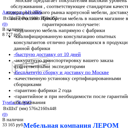
Москве предлагает покупателям высокий уровень
обслуживания , соответствующее стандартам качест
лидера российского рынка корпусной мебели, доставк
Антресоль АН-3006
всей России. Приобретая мебель в нашем магазине 
ВхШхГ (мм)
1080x 450x352
гарантировано получаете:
(0)
В наличии
-подлинную мебель напрямую с фабрики
8 727 руб.
-квалифицированную консультацию опытных
консультантов отлично разбирающихся в продукц
данной фабрики
-быструю доставку от 10 дней
-аккуратную транспортировку вашего заказа
избранное
сравнить
ответственными экспедиторами
-бесплатную сборку и доставку по Москве
-качественную установку сертифицированными
сборщиками
-гарантию фабрики 2 года
-гарантийное и при необходимости после гарантий
обслуживания
Тумба ТБ-3027
ВхШхГ (мм)
576x2160x448
(0)
В наличии
Мебельная компания ЛЕРОМ
33 165 руб.