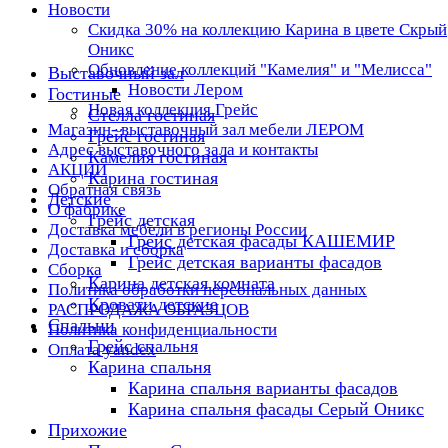
Новости
Скидка 30% на коллекцию Карина в цвете Скрый
Оникс
Обновление коллекций "Камелия" и "Мелисса"
Выставочный зал
Новости Лером
Гостиные
Новая коллекция Грейс
Стелла гостиная
Магазин- выставочный зал мебели ЛЕРОМ
Грейс гостиная
Адрес выставочного зала и контакты
Камелия гостиная
АКЦИИ
Карина гостиная
Обратная связь
Детские
О фабрике
Грейс детская
Доставка мебели в регионы России
Грейс детская фасады КАШЕМИР
Доставка и сборка
Грейс детская варианты фасадов
Сборка
Карина детская комната
Политика обработки персональных данных
Кровати детские
РАСПРОДАЖА ОБРАЗЦОВ
Спальни
Политика конфиденциальности
Грейс спальня
Оплата yandex
Карина спальня
Карина спальня варианты фасадов
Карина спальня фасады Серый Оникс
Прихожие