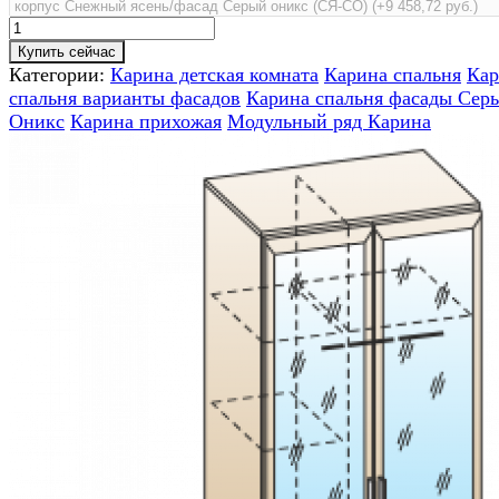
Купить сейчас
Категории:
Карина детская комната
Карина спальня
Кар
спальня варианты фасадов
Карина спальня фасады Сер
Оникс
Карина прихожая
Модульный ряд Карина