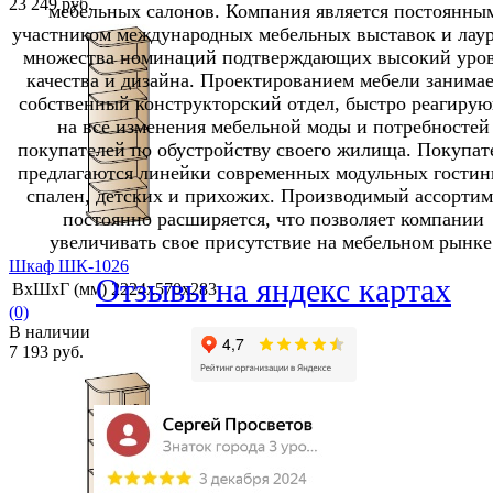
23 249 руб.
мебельных салонов. Компания является постоянны
участником международных мебельных выставок и лау
множества номинаций подтверждающих высокий уро
качества и дизайна. Проектированием мебели занимае
собственный конструкторский отдел, быстро реагиру
избранное
сравнить
на все изменения мебельной моды и потребностей
покупателей по обустройству своего жилища. Покупат
предлагаются линейки современных модульных гостин
спален, детских и прихожих. Производимый ассортим
постоянно расширяется, что позволяет компании
увеличивать свое присутствие на мебельном рынке
Шкаф ШК-1026
Отзывы на яндекс картах
ВхШхГ (мм)
2224х570х283
(0)
В наличии
7 193 руб.
избранное
сравнить