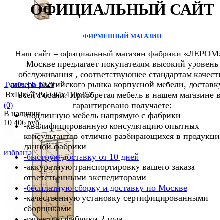
ОФИЦИАЛЬНЫЙ САЙТ
избранное
сравнить
ФИРМЕННЫЙ МАГАЗИН
Наш сайт – официальный магазин фабрики «ЛЕРОМ
Москве предлагает покупателям высокий уровень
обслуживания , соответствующее стандартам качест
лидера российского рынка корпусной мебели, доставк
Тумба ТБ-1026
всей России. Приобретая мебель в нашем магазине 
ВхШхГ (мм)
604х450х352
гарантировано получаете:
(0)
В наличии
-подлинную мебель напрямую с фабрики
10 406 руб.
-квалифицированную консультацию опытных
консультантов отлично разбирающихся в продукц
данной фабрики
избранное
сравнить
-быструю доставку от 10 дней
-аккуратную транспортировку вашего заказа
ответственными экспедиторами
-бесплатную сборку и доставку по Москве
-качественную установку сертифицированными
сборщиками
-гарантию фабрики 2 года