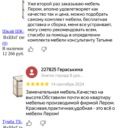
Шкаф ШК-1025
ВхШхГ (мм)
2224х570х283
(0)
В наличии
12 266 руб.
избранное
сравнить
Тумба ТБ-1012
ВхШхГ (мм)
784х1620х448