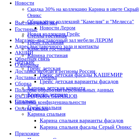
Новости
Скидка 30% на коллекцию Карина в цвете Скрый
Оникс
Обновление коллекций "Камелия" и "Мелисса"
Выставочный зал
Новости Лером
Гостиные
Новая коллекция Грейс
Стелла гостиная
Магазин- выставочный зал мебели ЛЕРОМ
Грейс гостиная
Адрес выставочного зала и контакты
Камелия гостиная
АКЦИИ
Карина гостиная
Обратная связь
Детские
О фабрике
Грейс детская
Доставка мебели в регионы России
Грейс детская фасады КАШЕМИР
Доставка и сборка
Грейс детская варианты фасадов
Сборка
Карина детская комната
Политика обработки персональных данных
Кровати детские
РАСПРОДАЖА ОБРАЗЦОВ
Спальни
Политика конфиденциальности
Грейс спальня
Оплата yandex
Карина спальня
Карина спальня варианты фасадов
Карина спальня фасады Серый Оникс
Прихожие