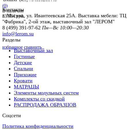
(0)
Контакты
В наличии
г. Москва, ул. Ивантеевская 25А. Выставка мебели: ТЦ
33 554 руб.
"Фабрика", 2-ой этаж, выставочный зал "ЛЕРОМ"
8 (499) 391-97-62
Пн—Вс 10:00—20:30
info@lerom.su
Разделы
избранное
сравнить
Выставочный зал
Гостиные
Детские
Спальни
Прихожие
Кровати
МАТРАЦЫ
Элементы модульных систем
Комплекты со скидкой
РАСПРОДАЖА ОБРАЗЦОВ
Соцсети
Политика конфиденциальности