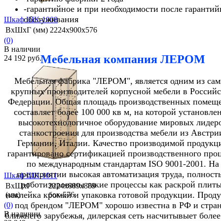
-гарантийное и при необходимости после гарантий
обслуживания
Шкаф ШК-1008
ВхШхГ (мм)
2224х900х576
(0)
В наличии
Мебельная компания ЛЕРОМ
24 192 руб.
Мебельная фабрика "ЛЕРОМ", является одним из са
крупных производителей корпусной мебели в Россий
Федерации. Общая площадь производственных помещ
составляет более 100 000 кв м, на которой установле
избранное
сравнить
высокотехнологичное оборудование мировых лидер
станкостроения для производства мебели из Австри
Германии, Италии. Качество производимой продукц
гарантировано сертификацией производственного проц
по международным стандартам ISO 9001-2001. На
предприятии высокая автоматизация труда, полност
Шкаф ШК-1011
роботизированы такие процессы как раскрой плиты
ВхШхГ
2224х889х889
наклейка кромки и упаковка готовой продукции. Прод
(мм)
бок-576
под брендом "ЛЕРОМ" хорошо известна в РФ и стра
(0)
В наличии
ближнего зарубежья, дилерская сеть насчитывыет более