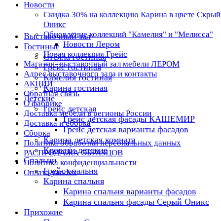
Новости
Скидка 30% на коллекцию Карина в цвете Скрый
Оникс
Обновление коллекций "Камелия" и "Мелисса"
Выставочный зал
Новости Лером
Гостиные
Новая коллекция Грейс
Стелла гостиная
Магазин- выставочный зал мебели ЛЕРОМ
Грейс гостиная
Адрес выставочного зала и контакты
Камелия гостиная
АКЦИИ
Карина гостиная
Обратная связь
Детские
О фабрике
Грейс детская
Доставка мебели в регионы России
Грейс детская фасады КАШЕМИР
Доставка и сборка
Грейс детская варианты фасадов
Сборка
Карина детская комната
Политика обработки персональных данных
Кровати детские
РАСПРОДАЖА ОБРАЗЦОВ
Спальни
Политика конфиденциальности
Грейс спальня
Оплата yandex
Карина спальня
Карина спальня варианты фасадов
Карина спальня фасады Серый Оникс
Прихожие