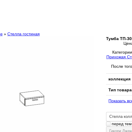
ые
»
Стелла гостиная
Тумба ТП-30
Цен
Категори
Прихожая Ст
После того
коллекция
Тип товара
Показать вс
Стелла кол
перед тем 
Гикори Джек