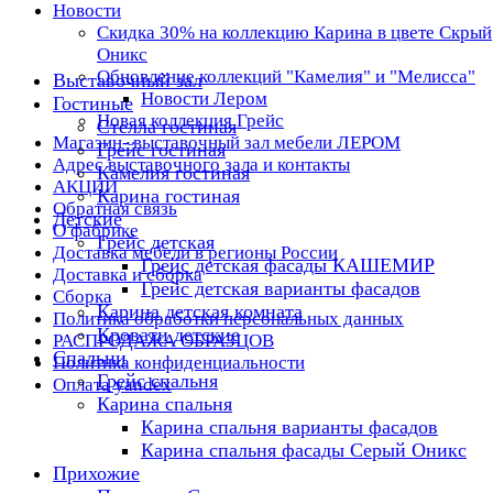
Новости
Скидка 30% на коллекцию Карина в цвете Скрый
Оникс
Обновление коллекций "Камелия" и "Мелисса"
Выставочный зал
Новости Лером
Гостиные
Новая коллекция Грейс
Стелла гостиная
Магазин- выставочный зал мебели ЛЕРОМ
Грейс гостиная
Адрес выставочного зала и контакты
Камелия гостиная
АКЦИИ
Карина гостиная
Обратная связь
Детские
О фабрике
Грейс детская
Доставка мебели в регионы России
Грейс детская фасады КАШЕМИР
Доставка и сборка
Грейс детская варианты фасадов
Сборка
Карина детская комната
Политика обработки персональных данных
Кровати детские
РАСПРОДАЖА ОБРАЗЦОВ
Спальни
Политика конфиденциальности
Грейс спальня
Оплата yandex
Карина спальня
Карина спальня варианты фасадов
Карина спальня фасады Серый Оникс
Прихожие