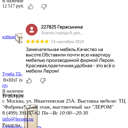
В наличии
12 517 руб.
избранное
сравнить
Тумба ТБ-2673
ВхШхГ (мм)
330х1440х452
(0)
В наличии
Контакты
17 283 руб.
г. Москва, ул. Ивантеевская 25А. Выставка мебели: ТЦ
"Фабрика", 2-ой этаж, выставочный зал "ЛЕРОМ"
8 (499) 391-97-62
Пн—Вс 10:00—20:30
info@lerom.su
Разделы
избранное
сравнить