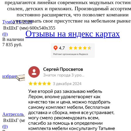
предлагаются линейки современных модульных гостин
спален, детских и прихожих. Производимый ассортим
постоянно расширяется, что позволяет компании
увеличивать свое присутствие на мебельном рынке
Тумба ТБ-2628
ВхШхГ (мм)
600х540х355
Отзывы на яндекс картах
(0)
В наличии
7 835 руб.
избранное
сравнить
Антресоль АН-2662
ВхШхГ (мм)
138х1440х355
(0)