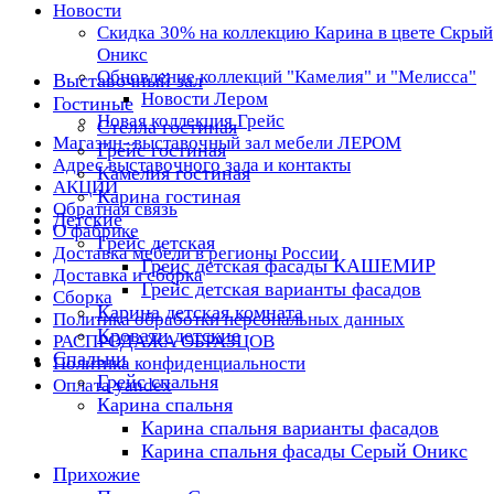
Новости
Скидка 30% на коллекцию Карина в цвете Скрый
Оникс
Обновление коллекций "Камелия" и "Мелисса"
Выставочный зал
Новости Лером
Гостиные
Новая коллекция Грейс
Стелла гостиная
Магазин- выставочный зал мебели ЛЕРОМ
Грейс гостиная
Адрес выставочного зала и контакты
Камелия гостиная
АКЦИИ
Карина гостиная
Обратная связь
Детские
О фабрике
Грейс детская
Доставка мебели в регионы России
Грейс детская фасады КАШЕМИР
Доставка и сборка
Грейс детская варианты фасадов
Сборка
Карина детская комната
Политика обработки персональных данных
Кровати детские
РАСПРОДАЖА ОБРАЗЦОВ
Спальни
Политика конфиденциальности
Грейс спальня
Оплата yandex
Карина спальня
Карина спальня варианты фасадов
Карина спальня фасады Серый Оникс
Прихожие