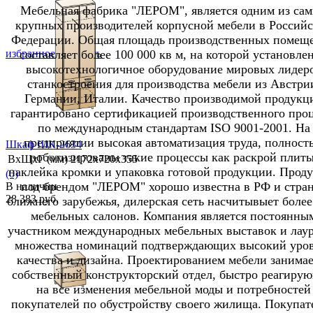
Мебельная фабрика "ЛЕРОМ", является одним из са
крупных производителей корпусной мебели в Россий
Федерации. Общая площадь производственных помещ
составляет более 100 000 кв м, на которой установле
избранное
сравнить
высокотехнологичное оборудование мировых лидер
станкостроения для производства мебели из Австри
Германии, Италии. Качество производимой продукц
гарантировано сертификацией производственного проц
по международным стандартам ISO 9001-2001. На
предприятии высокая автоматизация труда, полност
Шкаф ШК-2634
роботизированы такие процессы как раскрой плиты
ВхШхГ (мм)
2172х720х355
наклейка кромки и упаковка готовой продукции. Прод
(0)
под брендом "ЛЕРОМ" хорошо известна в РФ и стра
В наличии
28 383 руб.
ближнего зарубежья, дилерская сеть насчитывыет более
мебельных салонов. Компания является постоянны
участником международных мебельных выставок и лау
множества номинаций подтверждающих высокий уро
качества и дизайна. Проектированием мебели занимае
собственный конструкторский отдел, быстро реагиру
избранное
сравнить
на все изменения мебельной моды и потребностей
покупателей по обустройству своего жилища. Покупат