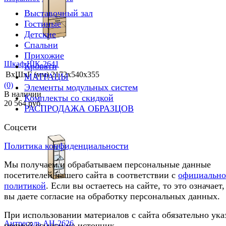
Выставочный зал
Гостиные
Детские
Спальни
Прихожие
Шкаф ШК-2641
Кровати
ВхШхГ (мм)
2172х540х355
МАТРАЦЫ
(0)
Элементы модульных систем
В наличии
Комплекты со скидкой
20 564 руб.
РАСПРОДАЖА ОБРАЗЦОВ
Соцсети
Политика конфиденциальности
избранное
сравнить
Мы получаем и обрабатываем персональные данные
посетителей нашего сайта в соответствии с
официальн
политикой
. Если вы остаетесь на сайте, то это означает,
вы даете согласие на обработку персональных данных.
При использовании материалов с сайта обязательно ука
Антресоль АН-2626
прямой ссылки на источник.