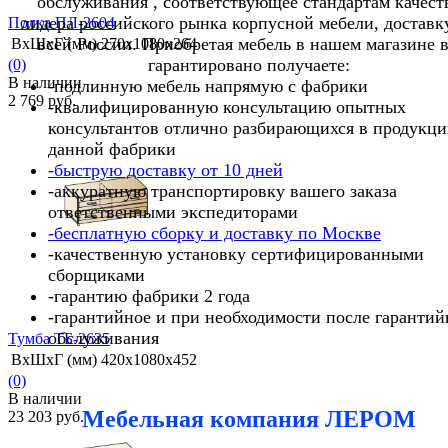
обслуживания , соответствующее стандартам качест
лидера российского рынка корпусной мебели, доставк
Полка ПЛ-2604
всей России. Приобретая мебель в нашем магазине 
ВхШхГ (мм)
270х1080х264
гарантировано получаете:
(0)
В наличии
-подлинную мебель напрямую с фабрики
2 769 руб.
-квалифицированную консультацию опытных
консультантов отлично разбирающихся в продукц
данной фабрики
-быструю доставку от 10 дней
-аккуратную транспортировку вашего заказа
избранное
сравнить
ответственными экспедиторами
-бесплатную сборку и доставку по Москве
-качественную установку сертифицированными
сборщиками
-гарантию фабрики 2 года
-гарантийное и при необходимости после гарантий
обслуживания
Тумба ТБ-2635
ВхШхГ (мм)
420х1080х452
(0)
В наличии
Мебельная компания ЛЕРОМ
23 203 руб.