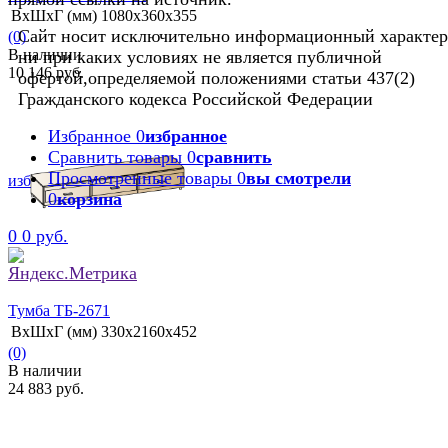
ВхШхГ (мм)
1080х360х355
Сайт носит исключительно информационный характер
(0)
В наличии
ни при каких условиях не является публичной
10 146 руб.
офертой,определяемой положениями статьи 437(2)
Гражданского кодекса Российской Федерации
Избранное
0
избранное
Сравнить товары
0
сравнить
Просмотренные товары
0
вы смотрели
избранное
сравнить
0
корзина
0
0 руб.
Тумба ТБ-2671
ВхШхГ (мм)
330х2160х452
(0)
В наличии
24 883 руб.