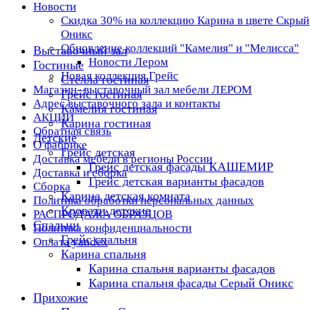
Новости
Скидка 30% на коллекцию Карина в цвете Скрый
Оникс
Обновление коллекций "Камелия" и "Мелисса"
Выставочный зал
Новости Лером
Гостиные
Новая коллекция Грейс
Стелла гостиная
Магазин- выставочный зал мебели ЛЕРОМ
Грейс гостиная
Адрес выставочного зала и контакты
Камелия гостиная
АКЦИИ
Карина гостиная
Обратная связь
Детские
О фабрике
Грейс детская
Доставка мебели в регионы России
Грейс детская фасады КАШЕМИР
Доставка и сборка
Грейс детская варианты фасадов
Сборка
Карина детская комната
Политика обработки персональных данных
Кровати детские
РАСПРОДАЖА ОБРАЗЦОВ
Спальни
Политика конфиденциальности
Грейс спальня
Оплата yandex
Карина спальня
Карина спальня варианты фасадов
Карина спальня фасады Серый Оникс
Прихожие