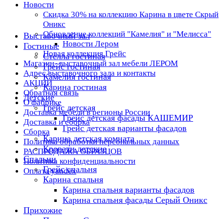
Новости
Скидка 30% на коллекцию Карина в цвете Скрый
Оникс
Обновление коллекций "Камелия" и "Мелисса"
Выставочный зал
Новости Лером
Гостиные
Новая коллекция Грейс
Стелла гостиная
Магазин- выставочный зал мебели ЛЕРОМ
Грейс гостиная
Адрес выставочного зала и контакты
Камелия гостиная
АКЦИИ
Карина гостиная
Обратная связь
Детские
О фабрике
Грейс детская
Доставка мебели в регионы России
Грейс детская фасады КАШЕМИР
Доставка и сборка
Грейс детская варианты фасадов
Сборка
Карина детская комната
Политика обработки персональных данных
Кровати детские
РАСПРОДАЖА ОБРАЗЦОВ
Спальни
Политика конфиденциальности
Грейс спальня
Оплата yandex
Карина спальня
Карина спальня варианты фасадов
Карина спальня фасады Серый Оникс
Прихожие