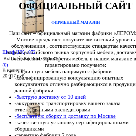
ОФИЦИАЛЬНЫЙ САЙТ
избранное
сравнить
ФИРМЕННЫЙ МАГАЗИН
Наш сайт – официальный магазин фабрики «ЛЕРОМ
Москве предлагает покупателям высокий уровень
обслуживания , соответствующее стандартам качест
лидера российского рынка корпусной мебели, доставк
Шкаф ШК-1072
всей России. Приобретая мебель в нашем магазине 
ВхШхГ (мм)
1864х900х352
гарантировано получаете:
(0)
В наличии
-подлинную мебель напрямую с фабрики
20 917 руб.
-квалифицированную консультацию опытных
консультантов отлично разбирающихся в продукц
данной фабрики
-быструю доставку от 10 дней
-аккуратную транспортировку вашего заказа
избранное
сравнить
ответственными экспедиторами
-бесплатную сборку и доставку по Москве
-качественную установку сертифицированными
сборщиками
-гарантию фабрики 2 года