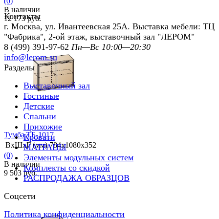
(0)
В наличии
Контакты
12 173 руб.
г. Москва, ул. Ивантеевская 25А. Выставка мебели: ТЦ
"Фабрика", 2-ой этаж, выставочный зал "ЛЕРОМ"
8 (499) 391-97-62
Пн—Вс 10:00—20:30
info@lerom.su
Разделы
избранное
сравнить
Выставочный зал
Гостиные
Детские
Спальни
Прихожие
Тумба ТБ-1017
Кровати
ВхШхГ (мм)
784х1080х352
МАТРАЦЫ
(0)
Элементы модульных систем
В наличии
Комплекты со скидкой
9 503 руб.
РАСПРОДАЖА ОБРАЗЦОВ
Соцсети
Политика конфиденциальности