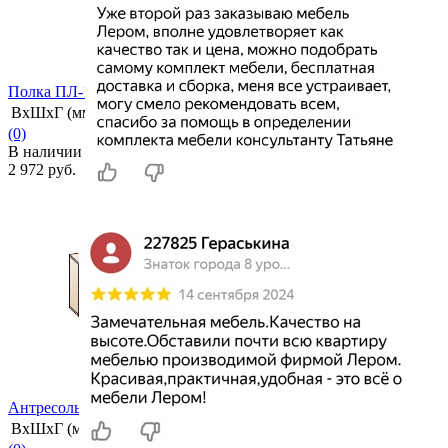
Полка ПЛ-1002
ВхШхГ (мм)
270х1440х264
(0)
В наличии
2 972 руб.
избранное
сравнить
Антресоль АН-1036
ВхШхГ (мм)
742х1080х352