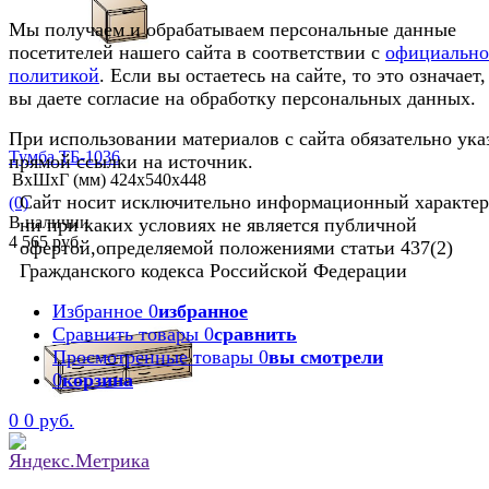
избранное
сравнить
Мы получаем и обрабатываем персональные данные
посетителей нашего сайта в соответствии с
официальн
политикой
. Если вы остаетесь на сайте, то это означает,
вы даете согласие на обработку персональных данных.
При использовании материалов с сайта обязательно ука
Тумба ТБ-1036
прямой ссылки на источник.
ВхШхГ (мм)
424х540х448
Сайт носит исключительно информационный характер
(0)
В наличии
ни при каких условиях не является публичной
4 565 руб.
офертой,определяемой положениями статьи 437(2)
Гражданского кодекса Российской Федерации
Избранное
0
избранное
Сравнить товары
0
сравнить
Просмотренные товары
0
вы смотрели
избранное
сравнить
0
корзина
0
0 руб.