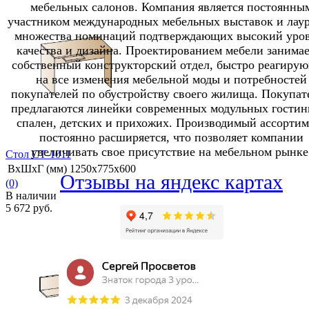
мебельных салонов. Компания является постоянны
участником международных мебельных выставок и лау
множества номинаций подтверждающих высокий уро
качества и дизайна. Проектированием мебели занимае
собственный конструкторский отдел, быстро реагиру
избранное
сравнить
на все изменения мебельной моды и потребностей
покупателей по обустройству своего жилища. Покупат
предлагаются линейки современных модульных гостин
спален, детских и прихожих. Производимый ассортим
постоянно расширяется, что позволяет компании
увеличивать свое присутствие на мебельном рынке
Стол СТ-1011
ВхШхГ (мм)
1250х775х600
Отзывы на яндекс картах
(0)
В наличии
5 672 руб.
избранное
сравнить