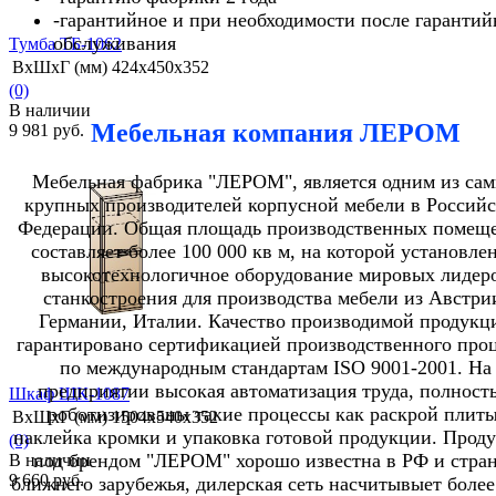
-гарантийное и при необходимости после гарантий
обслуживания
Тумба ТБ-1062
ВхШхГ (мм)
424х450х352
(0)
В наличии
Мебельная компания ЛЕРОМ
9 981 руб.
Мебельная фабрика "ЛЕРОМ", является одним из са
крупных производителей корпусной мебели в Россий
Федерации. Общая площадь производственных помещ
составляет более 100 000 кв м, на которой установле
избранное
сравнить
высокотехнологичное оборудование мировых лидер
станкостроения для производства мебели из Австри
Германии, Италии. Качество производимой продукц
гарантировано сертификацией производственного проц
по международным стандартам ISO 9001-2001. На
предприятии высокая автоматизация труда, полност
Шкаф ШК-1087
роботизированы такие процессы как раскрой плиты
ВхШхГ (мм)
1504х540х352
наклейка кромки и упаковка готовой продукции. Прод
(0)
под брендом "ЛЕРОМ" хорошо известна в РФ и стра
В наличии
9 660 руб.
ближнего зарубежья, дилерская сеть насчитывыет более