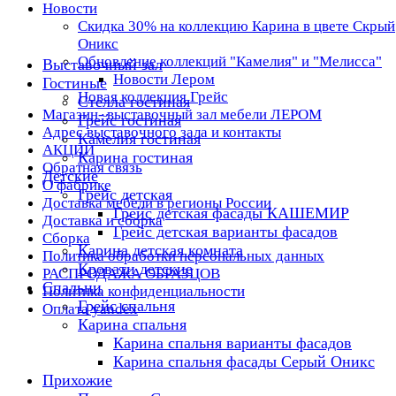
Новости
Скидка 30% на коллекцию Карина в цвете Скрый
Оникс
Обновление коллекций "Камелия" и "Мелисса"
Выставочный зал
Новости Лером
Гостиные
Новая коллекция Грейс
Стелла гостиная
Магазин- выставочный зал мебели ЛЕРОМ
Грейс гостиная
Адрес выставочного зала и контакты
Камелия гостиная
АКЦИИ
Карина гостиная
Обратная связь
Детские
О фабрике
Грейс детская
Доставка мебели в регионы России
Грейс детская фасады КАШЕМИР
Доставка и сборка
Грейс детская варианты фасадов
Сборка
Карина детская комната
Политика обработки персональных данных
Кровати детские
РАСПРОДАЖА ОБРАЗЦОВ
Спальни
Политика конфиденциальности
Грейс спальня
Оплата yandex
Карина спальня
Карина спальня варианты фасадов
Карина спальня фасады Серый Оникс
Прихожие