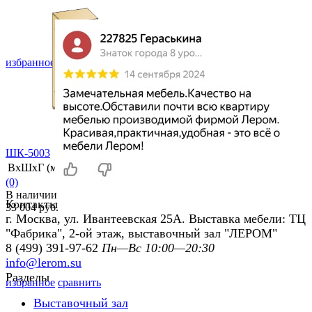
избранное
сравнить
ШК-5003
ВхШхГ (мм)
2264х900х570
(0)
В наличии
Контакты
33 004 руб.
г. Москва, ул. Ивантеевская 25А. Выставка мебели: ТЦ
"Фабрика", 2-ой этаж, выставочный зал "ЛЕРОМ"
8 (499) 391-97-62
Пн—Вс 10:00—20:30
info@lerom.su
Разделы
избранное
сравнить
Выставочный зал