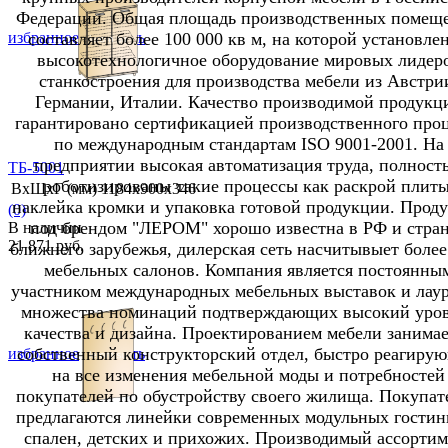
Федерации. Общая площадь производственных помещ
составляет более 100 000 кв м, на которой установле
избранное
сравнить
высокотехнологичное оборудование мировых лидер
станкостроения для производства мебели из Австри
Германии, Италии. Качество производимой продукц
гарантировано сертификацией производственного проц
по международным стандартам ISO 9001-2001. На
предприятии высокая автоматизация труда, полност
ТБ-5001
роботизированы такие процессы как раскрой плиты
ВхШхГ (мм)
1184х900х346
наклейка кромки и упаковка готовой продукции. Прод
(0)
под брендом "ЛЕРОМ" хорошо известна в РФ и стра
В наличии
21 871 руб.
ближнего зарубежья, дилерская сеть насчитывыет более
мебельных салонов. Компания является постоянны
участником международных мебельных выставок и лау
множества номинаций подтверждающих высокий уро
качества и дизайна. Проектированием мебели занимае
собственный конструкторский отдел, быстро реагиру
избранное
сравнить
на все изменения мебельной моды и потребностей
покупателей по обустройству своего жилища. Покупат
предлагаются линейки современных модульных гостин
спален, детских и прихожих. Производимый ассортим