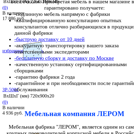
всей России. Приобретая мебель в нашем магазине 
ВхШхГ (мм)
2264х360х346
гарантировано получаете:
(0)
В наличии
-подлинную мебель напрямую с фабрики
17 886 руб.
-квалифицированную консультацию опытных
консультантов отлично разбирающихся в продукц
данной фабрики
-быструю доставку от 10 дней
-аккуратную транспортировку вашего заказа
избранное
сравнить
ответственными экспедиторами
-бесплатную сборку и доставку по Москве
-качественную установку сертифицированными
сборщиками
-гарантию фабрики 2 года
-гарантийное и при необходимости после гарантий
обслуживания
ЗР-5001
ВхШхГ (мм)
720х900х20
(0)
В наличии
Мебельная компания ЛЕРОМ
4 936 руб.
Мебельная фабрика "ЛЕРОМ", является одним из са
крупных производителей корпусной мебели в Россий