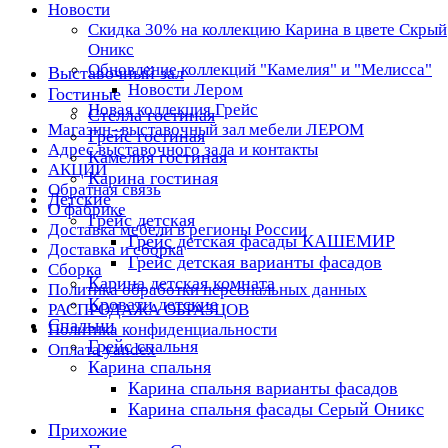
Новости
Скидка 30% на коллекцию Карина в цвете Скрый
Оникс
Обновление коллекций "Камелия" и "Мелисса"
Выставочный зал
Новости Лером
Гостиные
Новая коллекция Грейс
Стелла гостиная
Магазин- выставочный зал мебели ЛЕРОМ
Грейс гостиная
Адрес выставочного зала и контакты
Камелия гостиная
АКЦИИ
Карина гостиная
Обратная связь
Детские
О фабрике
Грейс детская
Доставка мебели в регионы России
Грейс детская фасады КАШЕМИР
Доставка и сборка
Грейс детская варианты фасадов
Сборка
Карина детская комната
Политика обработки персональных данных
Кровати детские
РАСПРОДАЖА ОБРАЗЦОВ
Спальни
Политика конфиденциальности
Грейс спальня
Оплата yandex
Карина спальня
Карина спальня варианты фасадов
Карина спальня фасады Серый Оникс
Прихожие