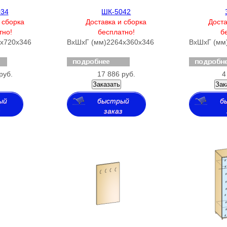
034
ШК-5042
 сборка
Доставка и сборка
Доста
тно!
бесплатно!
б
х720х346
ВхШхГ (мм)
2264х360х346
ВхШхГ (мм
руб.
17 886 руб.
4
Заказать
Зак
ый
быстрый
б
з
заказ