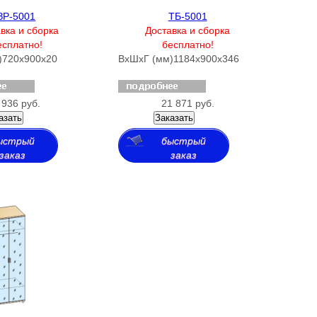
ЗР-5001
ТБ-5001
вка и сборка
Доставка и сборка
есплатно!
бесплатно!
)
720х900х20
ВхШхГ (мм)
1184х900х346
 936 руб.
21 871 руб.
азать
Заказать
ыстрый
быстрый
заказ
заказ