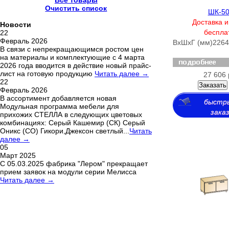
Все товары
Очистить список
ШК-5
Доставка и
Новости
беспла
22
Февраль 2026
ВхШхГ (мм)
2264
В связи с непрекращающимся ростом цен
на материалы и комплектующие с 4 марта
2026 года вводится в действие новый прайс-
лист на готовую продукцию
Читать далее →
27 606 
22
Заказать
Февраль 2026
В ассортимент добавляется новая
быстр
Модульная программа мебели для
зака
прихожих СТЕЛЛА в следующих цветовых
комбинациях: Серый Кашемир (СК) Серый
Оникс (СО) Гикори,Джексон светлый...
Читать
далее →
05
Март 2025
С 05.03.2025 фабрика "Лером" прекращает
прием заявок на модули серии Мелисса
Читать далее →