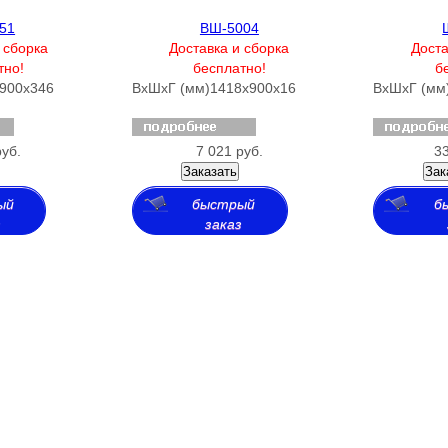
51
ВШ-5004
 сборка
Доставка и сборка
Доста
тно!
бесплатно!
б
900х346
ВхШхГ (мм)
1418х900х16
ВхШхГ (мм
руб.
7 021 руб.
33
Заказать
Зак
ый
быстрый
б
з
заказ