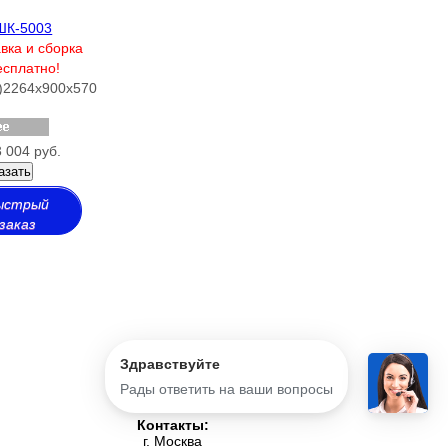
ШК-5003
вка и сборка
есплатно!
)
2264х900х570
 004 руб.
азать
ыстрый
заказ
Здравствуйте
Рады ответить на ваши вопросы
Контакты:
г. Москва