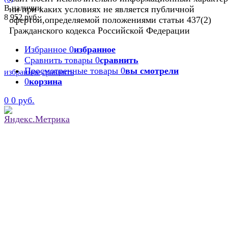
В наличии
ни при каких условиях не является публичной
8 952 руб.
офертой,определяемой положениями статьи 437(2)
Гражданского кодекса Российской Федерации
Избранное
0
избранное
Сравнить товары
0
сравнить
Просмотренные товары
0
вы смотрели
избранное
сравнить
0
корзина
0
0 руб.