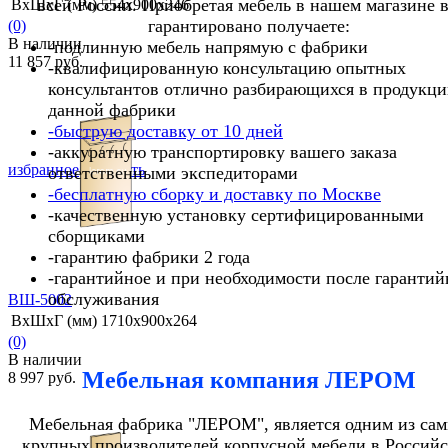
всей России. Приобретая мебель в нашем магазине 
ВхШхГ (мм)
554х900х346
гарантировано получаете:
(0)
В наличии
-подлинную мебель напрямую с фабрики
11 857 руб.
-квалифицированную консультацию опытных
консультантов отлично разбирающихся в продукц
данной фабрики
-быструю доставку от 10 дней
-аккуратную транспортировку вашего заказа
избранное
сравнить
ответственными экспедиторами
-бесплатную сборку и доставку по Москве
-качественную установку сертифицированными
сборщиками
-гарантию фабрики 2 года
-гарантийное и при необходимости после гарантий
обслуживания
ВШ-5002
ВхШхГ (мм)
1710х900х264
(0)
В наличии
Мебельная компания ЛЕРОМ
8 997 руб.
Мебельная фабрика "ЛЕРОМ", является одним из са
крупных производителей корпусной мебели в Россий