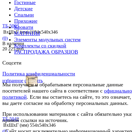
Гостиные
Детские
Спальни
Прихожие
ТБ-5003
Кровати
ВхШхГ (мм)
1184х540х346
МАТРАЦЫ
(0)
Элементы модульных систем
В наличии
Комплекты со скидкой
20 225 руб.
РАСПРОДАЖА ОБРАЗЦОВ
Соцсети
Политика конфиденциальности
избранное
сравнить
Мы получаем и обрабатываем персональные данные
посетителей нашего сайта в соответствии с
официальн
политикой
. Если вы остаетесь на сайте, то это означает,
вы даете согласие на обработку персональных данных.
При использовании материалов с сайта обязательно ука
ТБ-5042
прямой ссылки на источник.
ВхШхГ (мм)
554х540х346
Сайт носит исключительно информационный характер
(0)