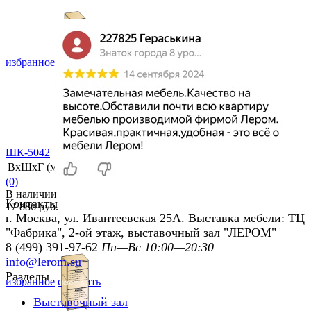
избранное
сравнить
ШК-5042
ВхШхГ (мм)
2264х360х346
(0)
В наличии
Контакты
17 886 руб.
г. Москва, ул. Ивантеевская 25А. Выставка мебели: ТЦ
"Фабрика", 2-ой этаж, выставочный зал "ЛЕРОМ"
8 (499) 391-97-62
Пн—Вс 10:00—20:30
info@lerom.su
Разделы
избранное
сравнить
Выставочный зал