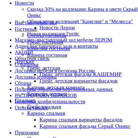
Новости
Скидка 30% на коллекцию Карина в цвете Скрый
Оникс
Обновление коллекций "Камелия" и "Мелисса"
Выставочный зал
Новости Лером
Гостиные
Новая коллекция Грейс
Стелла гостиная
Магазин- выставочный зал мебели ЛЕРОМ
Грейс гостиная
Адрес выставочного зала и контакты
Камелия гостиная
АКЦИИ
Карина гостиная
Обратная связь
Детские
О фабрике
Грейс детская
Доставка мебели в регионы России
Грейс детская фасады КАШЕМИР
Доставка и сборка
Грейс детская варианты фасадов
Сборка
Карина детская комната
Политика обработки персональных данных
Кровати детские
РАСПРОДАЖА ОБРАЗЦОВ
Спальни
Политика конфиденциальности
Грейс спальня
Оплата yandex
Карина спальня
Карина спальня варианты фасадов
Карина спальня фасады Серый Оникс
Прихожие