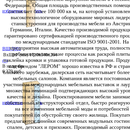
Федерации. Общая площадь производственных помещ
составляет более 100 000 кв м, на которой установле
избранное
сравнить
высокотехнологичное оборудование мировых лидер
станкостроения для производства мебели из Австри
Германии, Италии. Качество производимой продукц
гарантировано сертификацией производственного проц
по международным стандартам ISO 9001-2001. На
предприятии высокая автоматизация труда, полност
ВШ-5001
роботизированы такие процессы как раскрой плиты
ВхШхГ (мм)
1710х540х264
наклейка кромки и упаковка готовой продукции. Прод
(0)
под брендом "ЛЕРОМ" хорошо известна в РФ и стра
В наличии
6 379 руб.
ближнего зарубежья, дилерская сеть насчитывыет более
мебельных салонов. Компания является постоянны
участником международных мебельных выставок и лау
множества номинаций подтверждающих высокий уро
качества и дизайна. Проектированием мебели занимае
собственный конструкторский отдел, быстро реагиру
избранное
сравнить
на все изменения мебельной моды и потребностей
покупателей по обустройству своего жилища. Покупат
предлагаются линейки современных модульных гостин
спален, детских и прихожих. Производимый ассортим